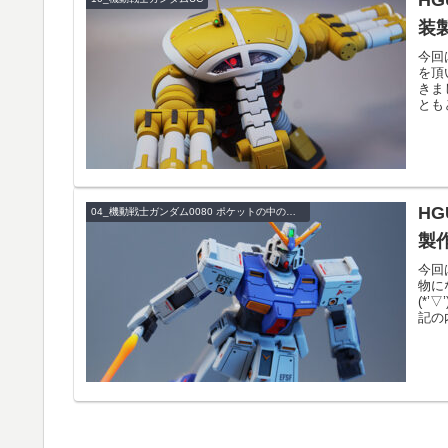
装
今回
を頂
きま
とも
HG
04_機動戦士ガンダム0080 ポケットの中の戦争
製
今回
物に
(*
記の