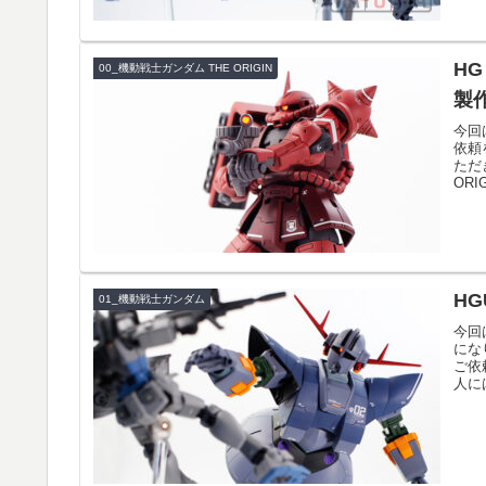
HG
00_機動戦士ガンダム THE ORIGIN
製
今回
依頼
ただ
ORI
HG
01_機動戦士ガンダム
今回
にな
ご依
人に