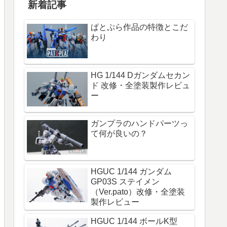
新着記事
ぱとぷら作品の特徴とこだ
わり
HG 1/144 Dガンダムセカン
ド 改修・全塗装製作レビュ
ー
ガンプラのハンドパーツっ
て何が良いの？
HGUC 1/144 ガンダム
GP03S ステイメン
（Ver.pato）改修・全塗装
製作レビュー
HGUC 1/144 ボールK型