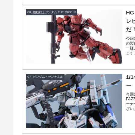
HG
00_機動戦士ガンダム THE ORIGIN
レ
だ
今回
の製
ー様
ます
1/
07_ガンダム・センチネル
ー
今回
FA
ーナ
ざいま