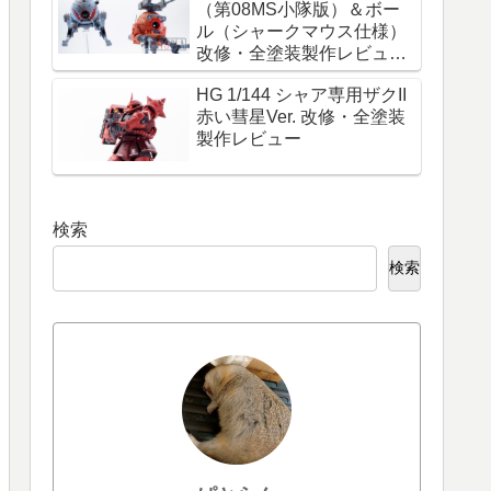
（第08MS小隊版）＆ボー
ル（シャークマウス仕様）
改修・全塗装製作レビュー
『必ず生きて帰れ！これは
HG 1/144 シャア専用ザクII
命令だ！』
赤い彗星Ver. 改修・全塗装
製作レビュー
検索
検索