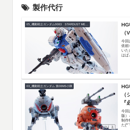
製作代行
HG
05_機動戦士ガンダム0083 STARDUST MEMORY
（V
今回
依頼
いた
はぱ
HG
03_機動戦士ガンダム 第08MS小隊
（
『
今回
版）
制作
た(*