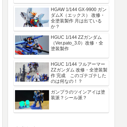
HGAW 1/144 GX-9900 ガン
ダムX（エックス） 改修・
全塗装製作 月は出ている
か？
HGUC 1/144 ZZガンダム
（Ver.pato_3.0）改修・全
塗装製作
HGUC 1/144 フルアーマー
ZZガンダム 改修・全塗装製
作 完成 このゴテゴテした
のは何なの！？
ガンプラのツインアイは塗
装派？シール派？