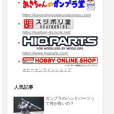
https://kaigoshinootakunaburogu.com/
https://sujibori-do.ocnk.net/
https://www.hiqparts.com/
ホビーオンラインショップ
人気記事
ガンプラのハンドパーツっ
て何が良いの？