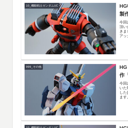
HG
10_機動戦士ガンダムUC
製
今回
頂い
きま
アッ
HG
999_その他
作『
今回
いた
した
ます
HG
10_機動戦士ガンダムUC