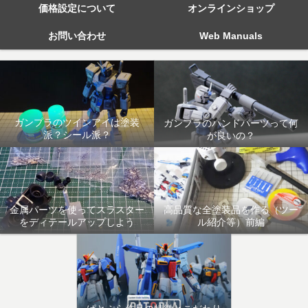
価格設定について
オンラインショップ
お問い合わせ
Web Manuals
ガンプラのツインアイは塗装
ガンプラのハンドパーツって何
派？シール派？
が良いの？
金属パーツを使ってスラスター
高品質な全塗装品を作る（ツー
をディテールアップしよう
ル紹介等）前編