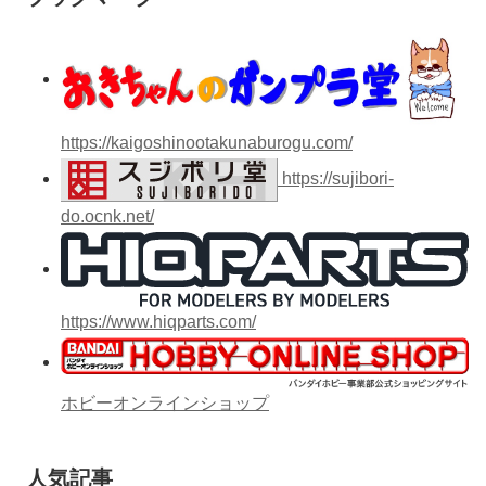
https://kaigoshinootakunaburogu.com/
https://sujibori-
do.ocnk.net/
https://www.hiqparts.com/
ホビーオンラインショップ
人気記事