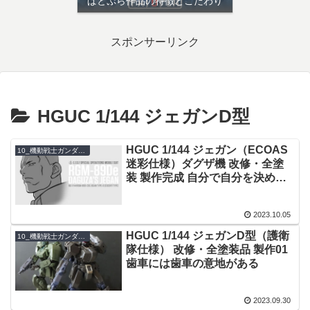
ぱとぷら作品の特徴とこだわり
スポンサーリンク
HGUC 1/144 ジェガンD型
HGUC 1/144 ジェガン（ECOAS
10_機動戦士ガンダムUC
迷彩仕様）ダグザ機 改修・全塗
装 製作完成 自分で自分を決めら
れるたった一つの部品だ。無くす
なよ。
2023.10.05
HGUC 1/144 ジェガンD型（護衛
10_機動戦士ガンダムUC
隊仕様） 改修・全塗装品 製作01
歯車には歯車の意地がある
2023.09.30