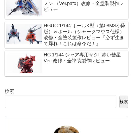
メン （Ver.pato）改修・全塗装製作レ
ビュー
HGUC 1/144 ボールK型（第08MS小隊
版）＆ボール（シャークマウス仕様）
改修・全塗装製作レビュー『必ず生き
て帰れ！これは命令だ！』
HG 1/144 シャア専用ザクII 赤い彗星
Ver. 改修・全塗装製作レビュー
検索
検索