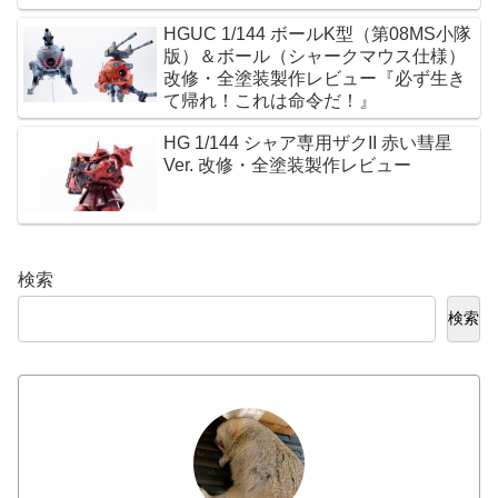
HGUC 1/144 ボールK型（第08MS小隊
版）＆ボール（シャークマウス仕様）
改修・全塗装製作レビュー『必ず生き
て帰れ！これは命令だ！』
HG 1/144 シャア専用ザクII 赤い彗星
Ver. 改修・全塗装製作レビュー
検索
検索