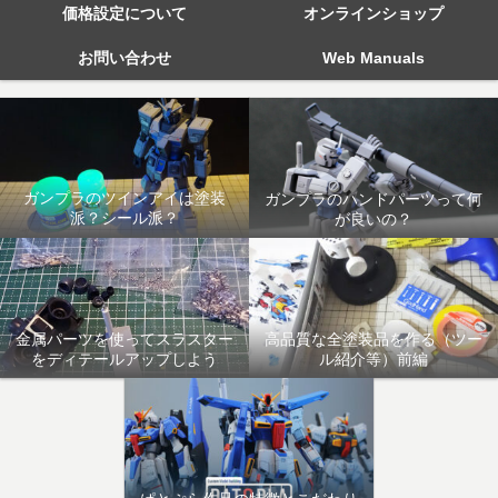
価格設定について
オンラインショップ
お問い合わせ
Web Manuals
ガンプラのツインアイは塗装
ガンプラのハンドパーツって何
派？シール派？
が良いの？
金属パーツを使ってスラスター
高品質な全塗装品を作る（ツー
をディテールアップしよう
ル紹介等）前編