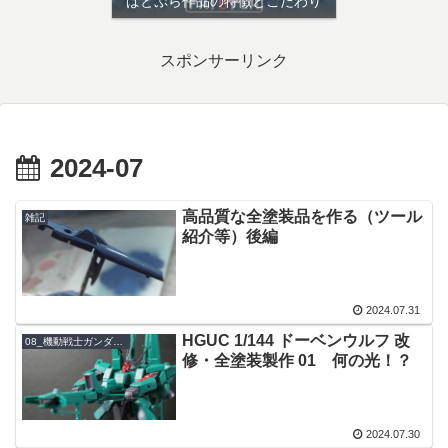
ぱとぷら作品の特徴とこだわり
スポンサーリンク
2024-07
高品質な全塗装品を作る（ツール
雑記
紹介等）後編
2024.07.31
HGUC 1/144 ドーベンウルフ 改
08_機動戦士ガンダムZZ
修・全塗装製作 01 何の光！？
2024.07.30