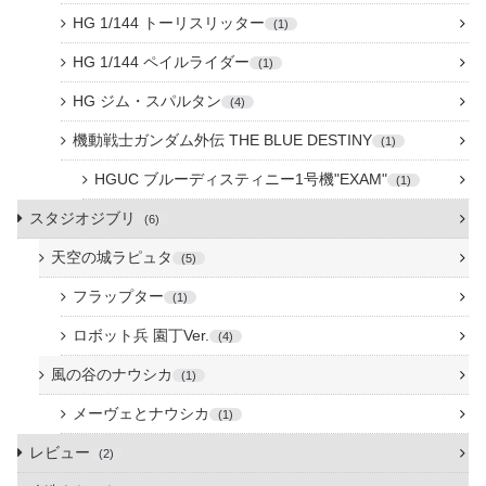
HG 1/144 トーリスリッター
1
HG 1/144 ペイルライダー
1
HG ジム・スパルタン
4
機動戦士ガンダム外伝 THE BLUE DESTINY
1
HGUC ブルーディスティニー1号機"EXAM"
1
スタジオジブリ
6
天空の城ラピュタ
5
フラップター
1
ロボット兵 園丁Ver.
4
風の谷のナウシカ
1
メーヴェとナウシカ
1
レビュー
2