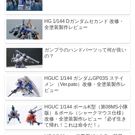
HG 1/144 Dガンダムセカンド 改修・
全塗装製作レビュー
ガンプラのハンドパーツって何が良い
の？
HGUC 1/144 ガンダムGP03S ステイ
メン （Ver.pato）改修・全塗装製作レ
ビュー
HGUC 1/144 ボールK型（第08MS小隊
版）＆ボール（シャークマウス仕様）
改修・全塗装製作レビュー『必ず生き
て帰れ！これは命令だ！』