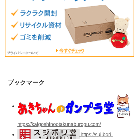
ブックマーク
https://kaigoshinootakunaburogu.com/
https://sujibori-