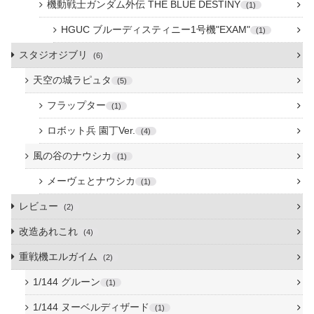
機動戦士ガンダム外伝 THE BLUE DESTINY
1
HGUC ブルーディスティニー1号機"EXAM"
1
スタジオジブリ
6
天空の城ラピュタ
5
フラップター
1
ロボット兵 園丁Ver.
4
風の谷のナウシカ
1
メーヴェとナウシカ
1
レビュー
2
改造あれこれ
4
重戦機エルガイム
2
1/144 グルーン
1
1/144 ヌーベルディザード
1