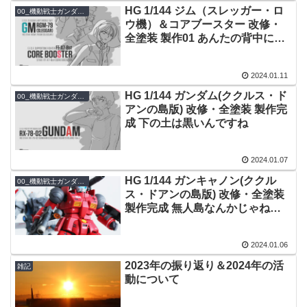
HG 1/144 ジム（スレッガー・ロ
00_機動戦士ガンダム THE ORIGIN
ウ機）＆コアブースター 改修・
全塗装 製作01 あんたの背中に俺
を
2024.01.11
HG 1/144 ガンダム(ククルス・ド
00_機動戦士ガンダム THE ORIGIN
アンの島版) 改修・全塗装 製作完
成 下の土は黒いんですね
2024.01.07
HG 1/144 ガンキャノン(ククル
00_機動戦士ガンダム THE ORIGIN
ス・ドアンの島版) 改修・全塗装
製作完成 無人島なんかじゃねぇ
よ！
2024.01.06
2023年の振り返り＆2024年の活
雑記
動について