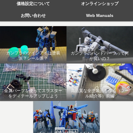
価格設定について
オンラインショップ
お問い合わせ
Web Manuals
ガンプラのツインアイは塗装
ガンプラのハンドパーツって何
派？シール派？
が良いの？
金属パーツを使ってスラスター
高品質な全塗装品を作る（ツー
をディテールアップしよう
ル紹介等）前編