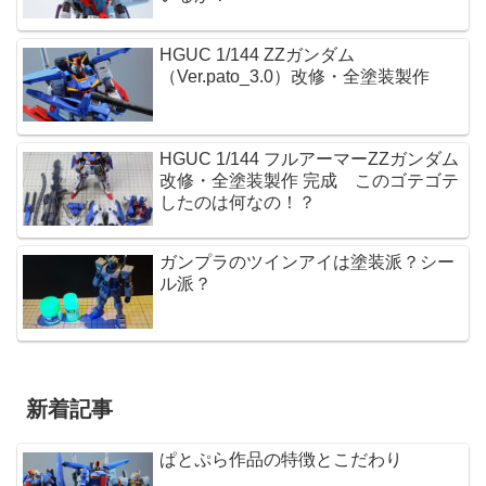
HGUC 1/144 ZZガンダム
（Ver.pato_3.0）改修・全塗装製作
HGUC 1/144 フルアーマーZZガンダム
改修・全塗装製作 完成 このゴテゴテ
したのは何なの！？
ガンプラのツインアイは塗装派？シー
ル派？
新着記事
ぱとぷら作品の特徴とこだわり