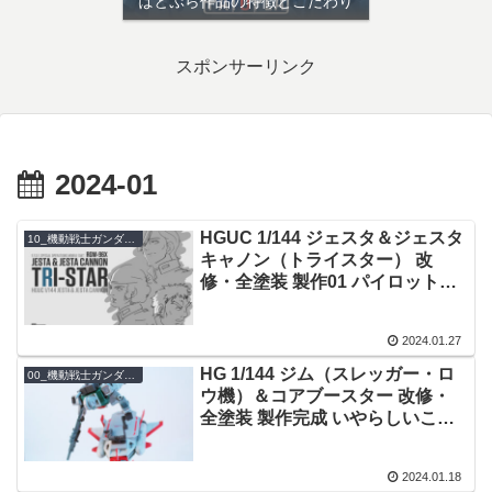
ぱとぷら作品の特徴とこだわり
スポンサーリンク
2024-01
HGUC 1/144 ジェスタ＆ジェスタ
10_機動戦士ガンダムUC
キャノン（トライスター） 改
修・全塗装 製作01 パイロット
は、上が阿呆でも信じて戦うだけ
のことだ。
2024.01.27
HG 1/144 ジム（スレッガー・ロ
00_機動戦士ガンダム THE ORIGIN
ウ機）＆コアブースター 改修・
全塗装 製作完成 いやらしいこと
なさらないで
2024.01.18