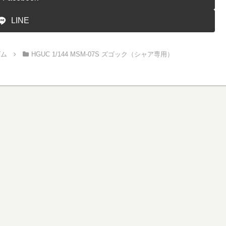
LINE
ダム
HGUC 1/144 MSM-07S ズゴック（シャア専用）