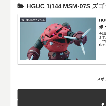
HGUC 1/144 MSM-07
HG
01_機動戦士ガンダム
修
今回
ます
ーツ
作で
スポ