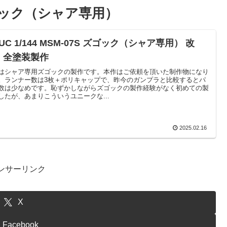
S ズゴック（シャア専用）
UC 1/144 MSM-07S ズゴック（シャア専用） 改
・全塗装製作
はシャア専用ズゴックの製作です。本作はご依頼を頂いた制作物になり
。ランナー数は3枚＋ポリキャップで、昨今のガンプラと比較するとパ
数は少なめです。恥ずかしながらズゴックの製作経験がなく初めての製
したが、あまりこういうユニークな...
2025.02.16
ンサーリンク
X
Facebook