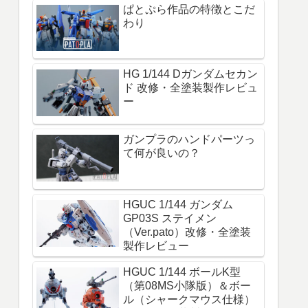
ぱとぷら作品の特徴とこだ
わり
HG 1/144 Dガンダムセカン
ド 改修・全塗装製作レビュ
ー
ガンプラのハンドパーツっ
て何が良いの？
HGUC 1/144 ガンダム
GP03S ステイメン
（Ver.pato）改修・全塗装
製作レビュー
HGUC 1/144 ボールK型
（第08MS小隊版）＆ボー
ル（シャークマウス仕様）