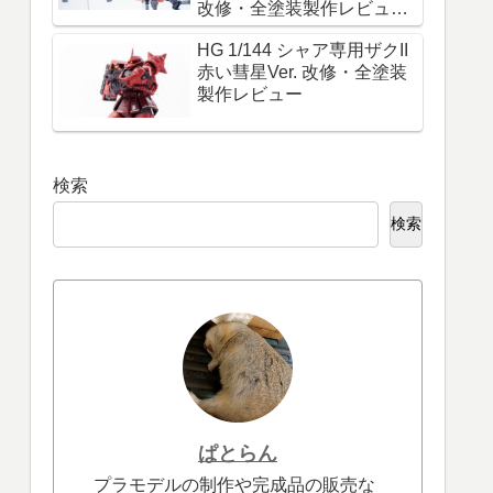
改修・全塗装製作レビュー
『必ず生きて帰れ！これは
HG 1/144 シャア専用ザクII
命令だ！』
赤い彗星Ver. 改修・全塗装
製作レビュー
検索
検索
ぱとらん
プラモデルの制作や完成品の販売な