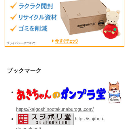
ブックマーク
https://kaigoshinootakunaburogu.com/
https://sujibori-
do.ocnk.net/