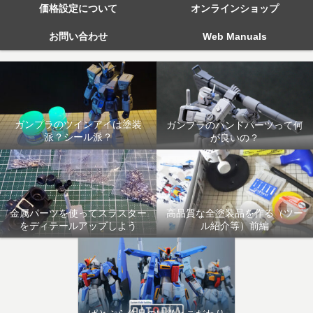
価格設定について
オンラインショップ
お問い合わせ
Web Manuals
ガンプラのツインアイは塗装
ガンプラのハンドパーツって何
派？シール派？
が良いの？
金属パーツを使ってスラスター
高品質な全塗装品を作る（ツー
をディテールアップしよう
ル紹介等）前編