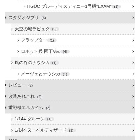
HGUC ブルーディスティニー1号機"EXAM"
1
スタジオジブリ
6
天空の城ラピュタ
5
フラップター
1
ロボット兵 園丁Ver.
4
風の谷のナウシカ
1
メーヴェとナウシカ
1
レビュー
2
改造あれこれ
4
重戦機エルガイム
2
1/144 グルーン
1
1/144 ヌーベルディザード
1