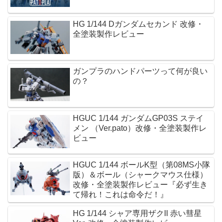
HG 1/144 Dガンダムセカンド 改修・
全塗装製作レビュー
ガンプラのハンドパーツって何が良い
の？
HGUC 1/144 ガンダムGP03S ステイ
メン （Ver.pato）改修・全塗装製作レ
ビュー
HGUC 1/144 ボールK型（第08MS小隊
版）＆ボール（シャークマウス仕様）
改修・全塗装製作レビュー『必ず生き
て帰れ！これは命令だ！』
HG 1/144 シャア専用ザクII 赤い彗星