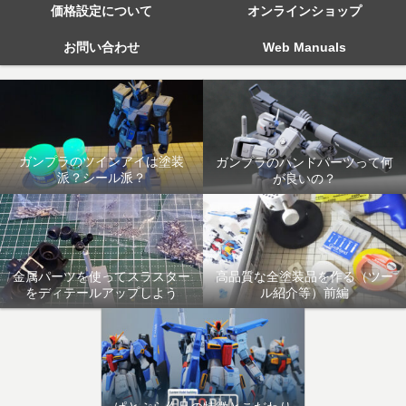
価格設定について
オンラインショップ
お問い合わせ
Web Manuals
ガンプラのツインアイは塗装
ガンプラのハンドパーツって何
派？シール派？
が良いの？
金属パーツを使ってスラスター
高品質な全塗装品を作る（ツー
をディテールアップしよう
ル紹介等）前編