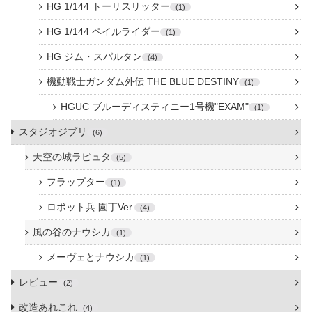
HG 1/144 トーリスリッター
1
HG 1/144 ペイルライダー
1
HG ジム・スパルタン
4
機動戦士ガンダム外伝 THE BLUE DESTINY
1
HGUC ブルーディスティニー1号機"EXAM"
1
スタジオジブリ
6
天空の城ラピュタ
5
フラップター
1
ロボット兵 園丁Ver.
4
風の谷のナウシカ
1
メーヴェとナウシカ
1
レビュー
2
改造あれこれ
4