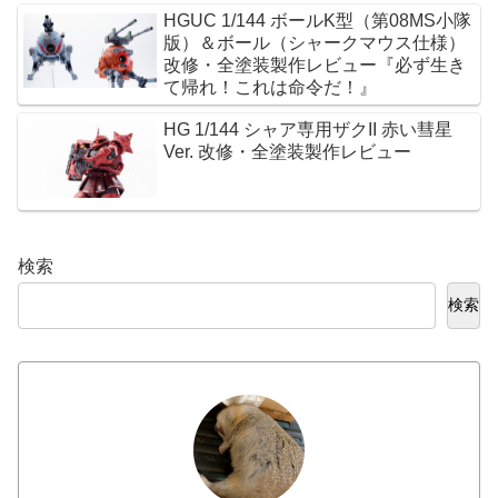
HGUC 1/144 ボールK型（第08MS小隊
版）＆ボール（シャークマウス仕様）
改修・全塗装製作レビュー『必ず生き
て帰れ！これは命令だ！』
HG 1/144 シャア専用ザクII 赤い彗星
Ver. 改修・全塗装製作レビュー
検索
検索