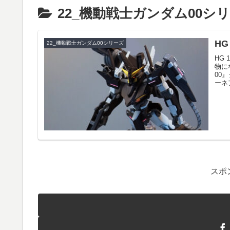
22_機動戦士ガンダム00シ
HG
22_機動戦士ガンダム00シリーズ
HG
物に
00
ーネ
スポ