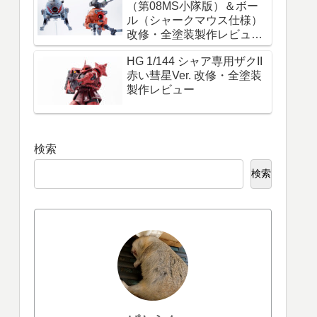
（第08MS小隊版）＆ボー
ル（シャークマウス仕様）
改修・全塗装製作レビュー
『必ず生きて帰れ！これは
HG 1/144 シャア専用ザクII
命令だ！』
赤い彗星Ver. 改修・全塗装
製作レビュー
検索
検索