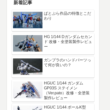
新着記事
ぱとぷら作品の特徴とこだ
わり
HG 1/144 Dガンダムセカン
ド 改修・全塗装製作レビュ
ー
ガンプラのハンドパーツっ
て何が良いの？
HGUC 1/144 ガンダム
GP03S ステイメン
（Ver.pato）改修・全塗装
製作レビュー
HGUC 1/144 ボールK型