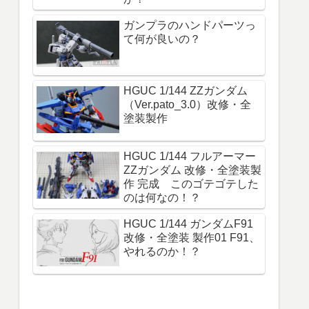
ガンプラのハンドパーツっ
て何が良いの？
HGUC 1/144 ZZガンダム
（Ver.pato_3.0）改修・全
塗装製作
HGUC 1/144 フルアーマー
ZZガンダム 改修・全塗装製
作 完成 このゴテゴテした
のは何なの！？
HGUC 1/144 ガンダムF91
改修・全塗装 製作01 F91、
やれるのか！？