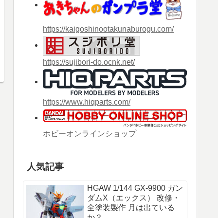
https://kaigoshinootakunaburogu.com/
https://sujibori-do.ocnk.net/
https://www.hiqparts.com/
ホビーオンラインショップ
人気記事
HGAW 1/144 GX-9900 ガン
ダムX（エックス） 改修・
全塗装製作 月は出ている
か？