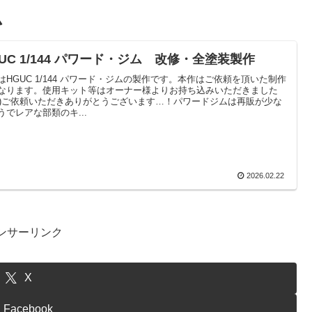
ム
UC 1/144 パワード・ジム 改修・全塗装製作
はHGUC 1/144 パワード・ジムの製作です。本作はご依頼を頂いた制作
なります。使用キット等はオーナー様よりお持ち込みいただきました
’▽’)ご依頼いただきありがとうございます…！パワードジムは再販が少な
うでレアな部類のキ...
2026.02.22
ンサーリンク
X
Facebook