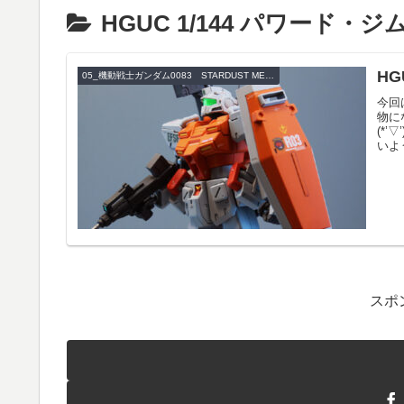
HGUC 1/144 パワード・ジ
HG
05_機動戦士ガンダム0083 STARDUST MEMORY
今回
物に
(*
いよ
スポ