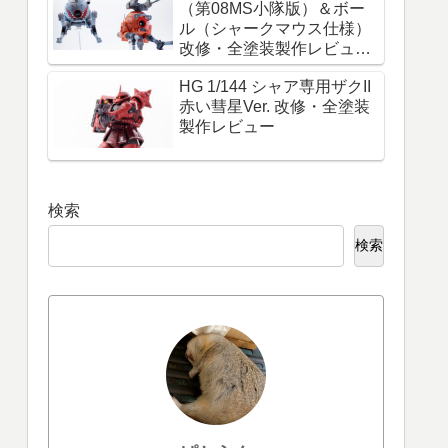
（第08MS小隊版）＆ボー
ル（シャークマウス仕様）
改修・全塗装製作レビュー
『必ず生きて帰れ！これは
HG 1/144 シャア専用ザクII
命令だ！』
赤い彗星Ver. 改修・全塗装
製作レビュー
検索
検索