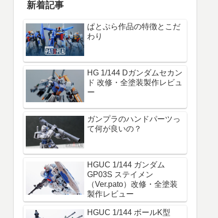
新着記事
ぱとぷら作品の特徴とこだ
わり
HG 1/144 Dガンダムセカン
ド 改修・全塗装製作レビュ
ー
ガンプラのハンドパーツっ
て何が良いの？
HGUC 1/144 ガンダム
GP03S ステイメン
（Ver.pato）改修・全塗装
製作レビュー
HGUC 1/144 ボールK型