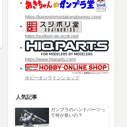
https://kaigoshinootakunaburogu.com/
https://sujibori-do.ocnk.net/
https://www.hiqparts.com/
ホビーオンラインショップ
人気記事
ガンプラのハンドパーツっ
て何が良いの？