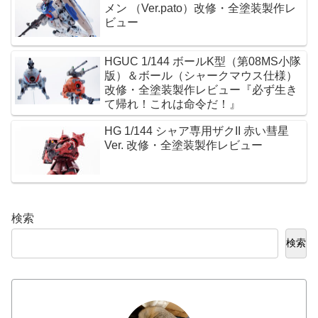
メン （Ver.pato）改修・全塗装製作レ
ビュー
HGUC 1/144 ボールK型（第08MS小隊
版）＆ボール（シャークマウス仕様）
改修・全塗装製作レビュー『必ず生き
て帰れ！これは命令だ！』
HG 1/144 シャア専用ザクII 赤い彗星
Ver. 改修・全塗装製作レビュー
検索
検索