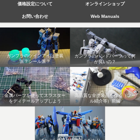
価格設定について
オンラインショップ
お問い合わせ
Web Manuals
ガンプラのツインアイは塗装
ガンプラのハンドパーツって何
派？シール派？
が良いの？
金属パーツを使ってスラスター
高品質な全塗装品を作る（ツー
をディテールアップしよう
ル紹介等）前編