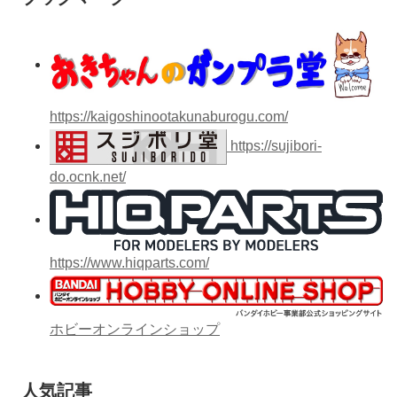
https://kaigoshinootakunaburogu.com/
https://sujibori-
do.ocnk.net/
https://www.hiqparts.com/
ホビーオンラインショップ
人気記事