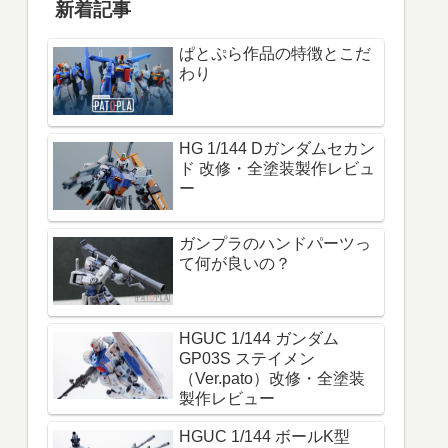
新着記事
ぱとぷら作品の特徴とこだ
わり
HG 1/144 Dガンダムセカン
ド 改修・全塗装製作レビュ
ー
ガンプラのハンドパーツっ
て何が良いの？
HGUC 1/144 ガンダム
GP03S ステイメン
（Ver.pato）改修・全塗装
製作レビュー
HGUC 1/144 ボールK型