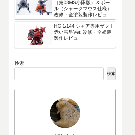
（第08MS小隊版）＆ボー
ル（シャークマウス仕様）
改修・全塗装製作レビュー
『必ず生きて帰れ！これは
HG 1/144 シャア専用ザクII
命令だ！』
赤い彗星Ver. 改修・全塗装
製作レビュー
検索
検索