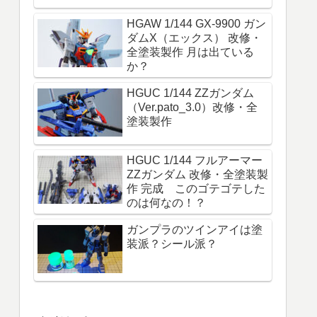
HGAW 1/144 GX-9900 ガン
ダムX（エックス） 改修・
全塗装製作 月は出ている
か？
HGUC 1/144 ZZガンダム
（Ver.pato_3.0）改修・全
塗装製作
HGUC 1/144 フルアーマー
ZZガンダム 改修・全塗装製
作 完成 このゴテゴテした
のは何なの！？
ガンプラのツインアイは塗
装派？シール派？