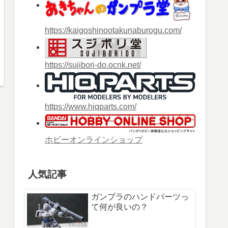
https://kaigoshinootakunaburogu.com/
https://sujibori-do.ocnk.net/
https://www.hiqparts.com/
ホビーオンラインショップ
人気記事
ガンプラのハンドパーツっ
て何が良いの？