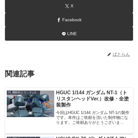
X
Facebook
LINE
ぱとらん
関連記事
HGUC 1/144 ガンダム NT-1（ト
04_機動戦士ガンダム0080 ポケットの中の戦争
リスタンヘッドVer.）改修・全塗
装製作
今回はHGUC 1/144 ガンダム NT-1の製作
です。本作はご依頼を頂いた制作物にな
ります。ご依頼ありがとうございま
す…！HGアレックスは過去に1度製作し
たことがあるのですが、通常のHGキット
の倍以上の作業時間がかかったキット