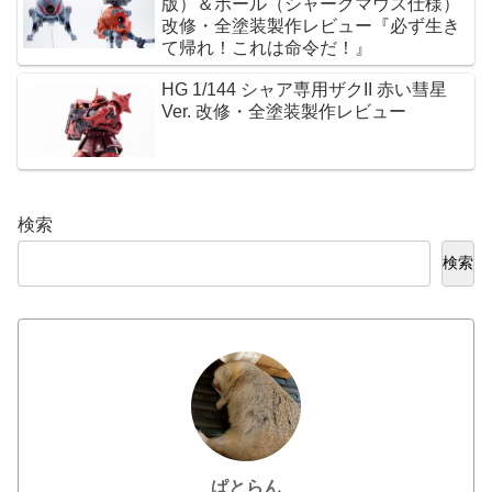
版）＆ボール（シャークマウス仕様）
改修・全塗装製作レビュー『必ず生き
て帰れ！これは命令だ！』
HG 1/144 シャア専用ザクII 赤い彗星
Ver. 改修・全塗装製作レビュー
検索
検索
ぱとらん