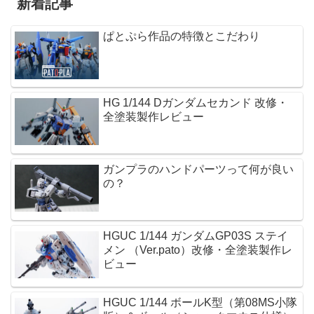
新着記事
ぱとぷら作品の特徴とこだわり
HG 1/144 Dガンダムセカンド 改修・
全塗装製作レビュー
ガンプラのハンドパーツって何が良い
の？
HGUC 1/144 ガンダムGP03S ステイ
メン （Ver.pato）改修・全塗装製作レ
ビュー
HGUC 1/144 ボールK型（第08MS小隊