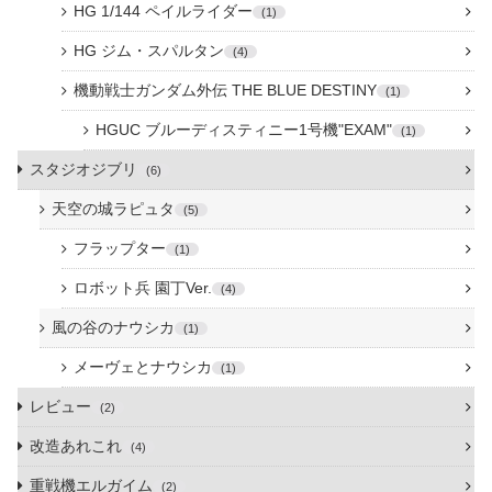
HG 1/144 ペイルライダー
1
HG ジム・スパルタン
4
機動戦士ガンダム外伝 THE BLUE DESTINY
1
HGUC ブルーディスティニー1号機"EXAM"
1
スタジオジブリ
6
天空の城ラピュタ
5
フラップター
1
ロボット兵 園丁Ver.
4
風の谷のナウシカ
1
メーヴェとナウシカ
1
レビュー
2
改造あれこれ
4
重戦機エルガイム
2