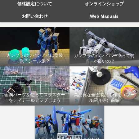
価格設定について
オンラインショップ
お問い合わせ
Web Manuals
ガンプラのツインアイは塗装
ガンプラのハンドパーツって何
派？シール派？
が良いの？
金属パーツを使ってスラスター
高品質な全塗装品を作る（ツー
をディテールアップしよう
ル紹介等）前編