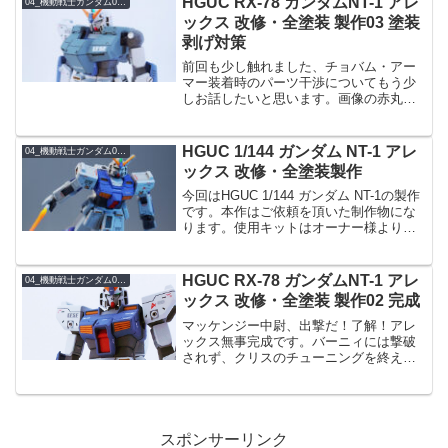
HGUC RX-78 ガンダムNT-1 アレ
04_機動戦士ガンダム0080 ポケットの中の戦争
で、大変だ...
ックス 改修・全塗装 製作03 塗装
剥げ対策
前回も少し触れました、チョバム・アー
マー装着時のパーツ干渉についてもう少
しお話したいと思います。画像の赤丸箇
所がチョバム装着時、最も塗装剝げリス
クが高かった箇所です。左右ともに。
肩、前腕、膝下下腿部です。肩は説明書
HGUC 1/144 ガンダム NT-1 アレ
04_機動戦士ガンダム0080 ポケットの中の戦争
を見てもらうのが早いですが...
ックス 改修・全塗装製作
今回はHGUC 1/144 ガンダム NT-1の製作
です。本作はご依頼を頂いた制作物にな
ります。使用キットはオーナー様よりお
持ち込みいただきました(*’▽’)ご依頼いた
だきありがとうございます…！改修ポイ
ント改修内容は下記の内容をベースに
HGUC RX-78 ガンダムNT-1 アレ
04_機動戦士ガンダム0080 ポケットの中の戦争
し...
ックス 改修・全塗装 製作02 完成
マッケンジー中尉、出撃だ！了解！アレ
ックス無事完成です。バーニィには撃破
されず、クリスのチューニングを終え無
事アムロに届けられた機体という脳内設
定です。一度は絶対誰もが妄想しますよ
ね 笑ライフルはEGνガンダムより拝借、
シールドは接続位置を...
スポンサーリンク