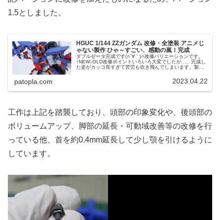
1.5としました。
HGUC 1/144 ZZガンダム 改修・全塗装 アニメじ
ゃない製作 ひゃ～すごい、感動の嵐！完成
ダブルゼータ完成です(∩´∀｀)∩改修バリエーションです。
↑NEW↓OLD改修ポイントいろいろ大変でしたが…、完成し
た姿がカッコ良すぎて苦労も吹き飛んでしまいます。製作
内容もいろいろすっ飛んでしましましたが……キット付属
の手首パーツが非常に...
2023.04.22
patopla.com
工作は上記を踏襲しており、頭部の印象変化や、後頭部の
ボリュームアップ、脚部の延長・可動域改善等の改修を行
っている他、首を約0.4mm延長して少し顎を引けるように
しています。