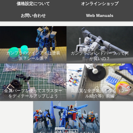
価格設定について
オンラインショップ
お問い合わせ
Web Manuals
ガンプラのツインアイは塗装
ガンプラのハンドパーツって何
派？シール派？
が良いの？
金属パーツを使ってスラスター
高品質な全塗装品を作る（ツー
をディテールアップしよう
ル紹介等）前編