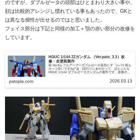
のですが、ダブルゼータの頭部はひとまわり大きい事や、
顔は比較的アレンジし慣れている事もあったので、GKと
は異なる個性が出せるのではと思いました。
フェイス部分は下記と同様の加工＋顎の赤い部分の改修を
しています。
HGUC 1/144 ZZガンダム （Ver.pato_3.3）改
修・全塗装製作
祝 Ver.Ka フルアーマーダブルゼータ発売(∩´∀｀)∩パケ画も
カッコ良いですね(*´Д｀)流行りにあやかって、ぱとぷらも
HGUC 1/144 ダブルゼータガンダムの製作です。改修ポイ
ントディテールアップ等のアレンジは異なりますが、改
修...
2026.03.13
patopla.com