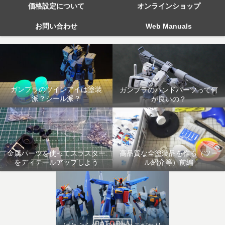
価格設定について
オンラインショップ
お問い合わせ
Web Manuals
ガンプラのツインアイは塗装
ガンプラのハンドパーツって何
派？シール派？
が良いの？
金属パーツを使ってスラスター
高品質な全塗装品を作る（ツー
をディテールアップしよう
ル紹介等）前編