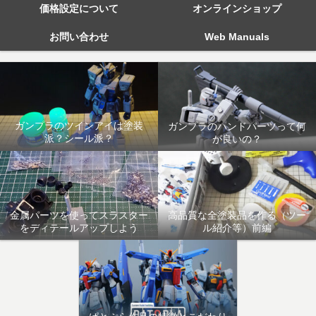
価格設定について
オンラインショップ
お問い合わせ
Web Manuals
ガンプラのツインアイは塗装
ガンプラのハンドパーツって何
派？シール派？
が良いの？
金属パーツを使ってスラスター
高品質な全塗装品を作る（ツー
をディテールアップしよう
ル紹介等）前編