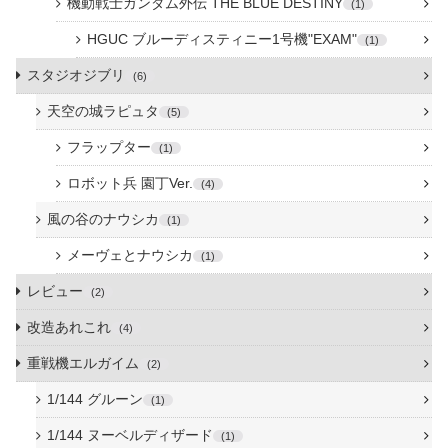
機動戦士ガンダム外伝 THE BLUE DESTINY
1
HGUC ブルーディスティニー1号機"EXAM"
1
スタジオジブリ
6
天空の城ラピュタ
5
フラップター
1
ロボット兵 園丁Ver.
4
風の谷のナウシカ
1
メーヴェとナウシカ
1
レビュー
2
改造あれこれ
4
重戦機エルガイム
2
1/144 グルーン
1
1/144 ヌーベルディザード
1