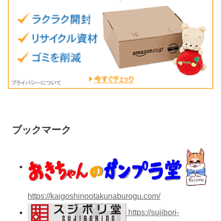
ブックマーク
https://kaigoshinootakunaburogu.com/
https://sujibori-