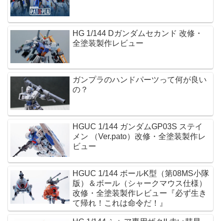
HG 1/144 Dガンダムセカンド 改修・
全塗装製作レビュー
ガンプラのハンドパーツって何が良い
の？
HGUC 1/144 ガンダムGP03S ステイ
メン （Ver.pato）改修・全塗装製作レ
ビュー
HGUC 1/144 ボールK型（第08MS小隊
版）＆ボール（シャークマウス仕様）
改修・全塗装製作レビュー『必ず生き
て帰れ！これは命令だ！』