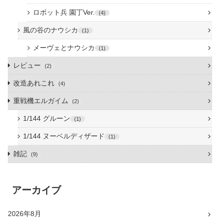
ロボット兵 園丁Ver.
4
風の谷のナウシカ
1
メーヴェとナウシカ
1
レビュー
2
改造あれこれ
4
重戦機エルガイム
2
1/144 グルーン
1
1/144 ヌーベルディザード
1
雑記
9
アーカイブ
2026年8月