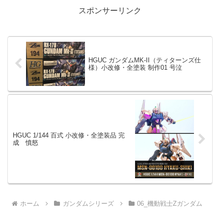
な...
スポンサーリンク
HGUC ガンダムMK-II（ティターンズ仕
様）小改修・全塗装 制作01 号泣
HGUC 1/144 百式 小改修・全塗装品 完
成 憤怒
ホーム
ガンダムシリーズ
06_機動戦士Zガンダム