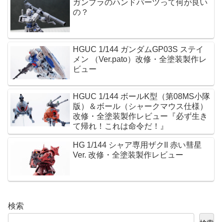
ガンプラのハンドパーツって何が良い
の？
HGUC 1/144 ガンダムGP03S ステイ
メン （Ver.pato）改修・全塗装製作レ
ビュー
HGUC 1/144 ボールK型（第08MS小隊
版）＆ボール（シャークマウス仕様）
改修・全塗装製作レビュー『必ず生き
て帰れ！これは命令だ！』
HG 1/144 シャア専用ザクII 赤い彗星
Ver. 改修・全塗装製作レビュー
検索