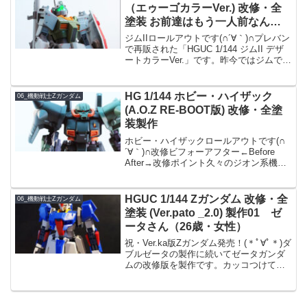
Ver...
（エゥーゴカラーVer.) 改修・全
塗装 お前達はもう一人前なん
だ。
ジムIIロールアウトです(∩´∀｀)∩プレバン
で再販された「HGUC 1/144 ジムII デザ
ートカラーVer.」です。昨今ではジムでも
高いのでプレバンで定価販売してもらえ
るのは非常にありがたいです。初ジムIIは
私の敬愛するサウス・バニン...
HG 1/144 ホビー・ハイザック
06_機動戦士Zガンダム
(A.O.Z RE-BOOT版) 改修・全塗
装製作
ホビー・ハイザックロールアウトです(∩
´∀｀)∩改修ビフォーアフター←Before
After→改修ポイント久々のジオン系機体
です(´ω｀)非常に悩みましたが、今回は逆
シャアのホビー・ハイザックではなく、
ティターンズ版のハイザック・カスタ
HGUC 1/144 Zガンダム 改修・全
06_機動戦士Zガンダム
ム...
塗装 (Ver.pato _2.0) 製作01 ゼ
ータさん（26歳・女性）
祝・Ver.ka版Zガンダム発売！(＊ﾟ∀ﾟ＊)ダ
ブルゼータの製作に続いてゼータガンダ
ムの改修版を製作です。カッコつけて
ver.patoなんてつけてますが、単に自分が
管理しやすくするためというだけなので
きにしないでください。どうでも良い話