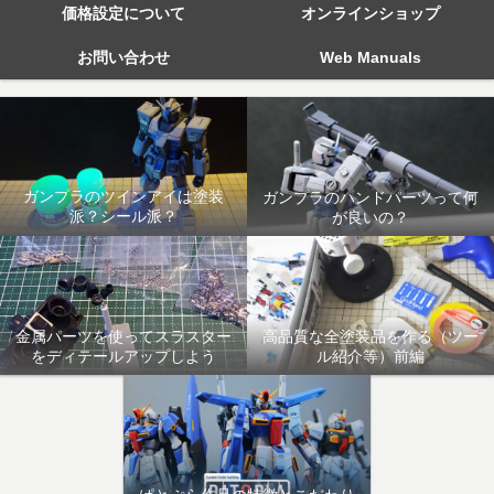
価格設定について
オンラインショップ
お問い合わせ
Web Manuals
ガンプラのツインアイは塗装
ガンプラのハンドパーツって何
派？シール派？
が良いの？
金属パーツを使ってスラスター
高品質な全塗装品を作る（ツー
をディテールアップしよう
ル紹介等）前編