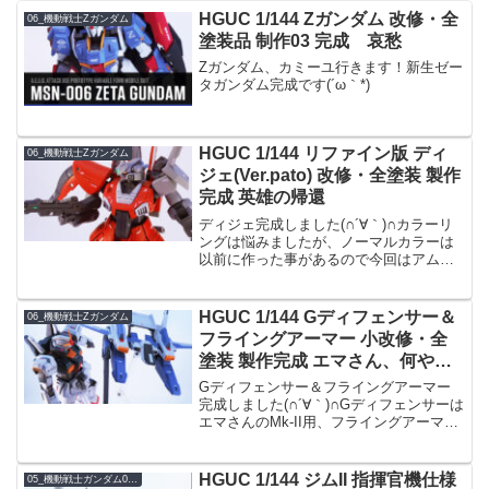
HGUC 1/144 Zガンダム 改修・全
06_機動戦士Zガンダム
塗装品 制作03 完成 哀愁
Zガンダム、カミーユ行きます！新生ゼー
タガンダム完成です(´ω｀*)
HGUC 1/144 リファイン版 ディ
06_機動戦士Zガンダム
ジェ(Ver.pato) 改修・全塗装 製作
完成 英雄の帰還
ディジェ完成しました(∩´∀｀)∩カラーリ
ングは悩みましたが、ノーマルカラーは
以前に作った事があるので今回はアムロ
用のZプラスA1型（リックディジェ）風
にしました。Mk-IIと並べてパシャリアム
ロ機体なのでなんだかんだ時間をかけて
HGUC 1/144 Gディフェンサー＆
06_機動戦士Zガンダム
しまいまし...
フライングアーマー 小改修・全
塗装 製作完成 エマさん、何やっ
てるんだ…！
Gディフェンサー＆フライングアーマー
完成しました(∩´∀｀)∩Gディフェンサーは
エマさんのMk-II用、フライングアーマー
はカミーユMk-II用というイメージで、ど
ちらも私にとっては思い出深いもので
す。カラーリングやデカールアレンジは
HGUC 1/144 ジムII 指揮官機仕様
05_機動戦士ガンダム0083 STARDUST MEMORY