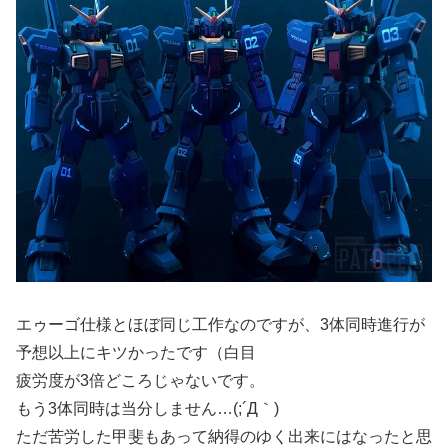
エゥーゴ仕様とほぼ同じ工作なのですが、3体同時進行が
予想以上にキツかったです（白目
疲労度が3倍どころじゃないです。
もう3体同時は当分しません…(;´Д｀)
ただ苦労した甲斐もあって納得のゆく出来にはなったと思