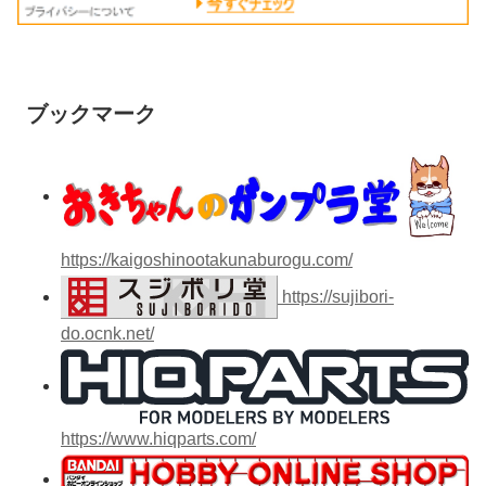
ブックマーク
https://kaigoshinootakunaburogu.com/
https://sujibori-
do.ocnk.net/
https://www.hiqparts.com/