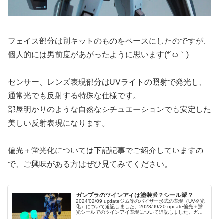
フェイス部分は別キットのものをベースにしたのですが、
個人的には男前度があがったように思います(*´ω｀)
センサー、レンズ表現部分はUVライトの照射で発光し、
通常光でも反射する特殊な仕様です。
部屋明かりのような自然なシチュエーションでも安定した
美しい反射表現になります。
偏光＋蛍光化については下記記事でご紹介していますの
で、ご興味がある方はぜひ見てみてください。
ガンプラのツインアイは塗装派？シール派？
2024/02/09 updateジム等のバイザー形式の表現（UV発光
化）について追記しました。2023/09/20 update偏光＋蛍
光シールでのツインアイ表現について追記しました。ガン
ダムタイプを製作するにあたり、ツインアイをどう表現...