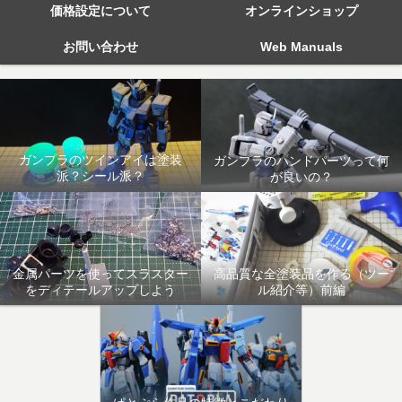
価格設定について
オンラインショップ
お問い合わせ
Web Manuals
ガンプラのツインアイは塗装
ガンプラのハンドパーツって何
派？シール派？
が良いの？
金属パーツを使ってスラスター
高品質な全塗装品を作る（ツー
をディテールアップしよう
ル紹介等）前編