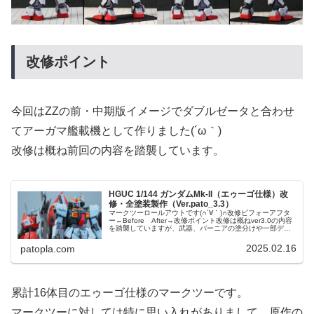
改修ポイント
今回はZZの前・中期版イメージでダブルゼータと合わせ
てアーガマ艦載機として作りました(´ω｀)
改修は概ね前回の内容を踏襲しています。
HGUC 1/144 ガンダムMk-II（エゥーゴ仕様）改
修・全塗装製作（Ver.pato_3.3）
マークツーロールアウトです(∩´∀｀)∩改修ビフォーアフタ
ー←Before After→改修ポイント改修は概ねver3.0の内容
を踏襲していますが、武器、バーニアの塗分けや一部ディ
テール(手の甲)を変更しています。また、アニメのアムロと
シャ...
2025.02.16
patopla.com
累計16体目のエゥーゴ仕様のマークツーです。
マークツーに対しては特に思い入れがありまして、原作の