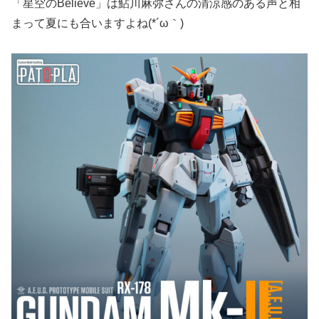
「星空のBelieve」は鮎川麻弥さんの清涼感のある声と相
まって夏にも合いますよね(*´ω｀)