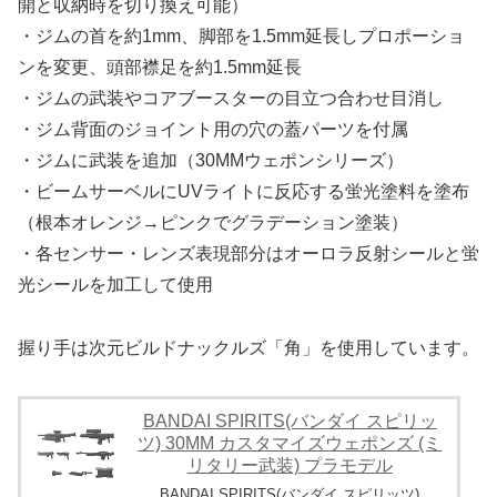
開と収納時を切り換え可能）
・ジムの首を約1mm、脚部を1.5mm延長しプロポーショ
ンを変更、頭部襟足を約1.5mm延長
・ジムの武装やコアブースターの目立つ合わせ目消し
・ジム背面のジョイント用の穴の蓋パーツを付属
・ジムに武装を追加（30MMウェポンシリーズ）
・ビームサーベルにUVライトに反応する蛍光塗料を塗布
（根本オレンジ→ピンクでグラデーション塗装）
・各センサー・レンズ表現部分はオーロラ反射シールと蛍
光シールを加工して使用
握り手は次元ビルドナックルズ「角」を使用しています。
BANDAI SPIRITS(バンダイ スピリッ
ツ) 30MM カスタマイズウェポンズ (ミ
リタリー武装) プラモデル
BANDAI SPIRITS(バンダイ スピリッツ)