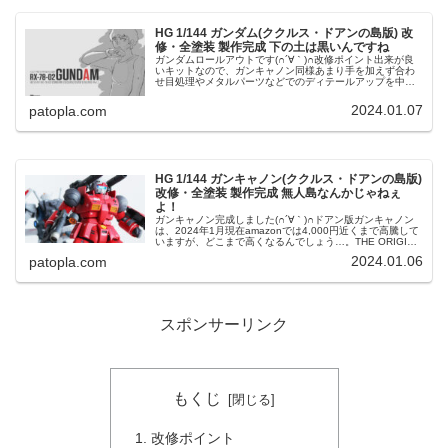
HG 1/144 ガンダム(ククルス・ドアンの島版) 改
修・全塗装 製作完成 下の土は黒いんですね
ガンダムロールアウトです(∩´∀｀)∩改修ポイント出来が良
いキットなので、ガンキャノン同様あまり手を加えず合わ
せ目処理やメタルパーツなどでのディテールアップを中心
に作りました。主な改修内容です。・スジボリの追加やプ
ラ・メタルパーツでディテー...
2024.01.07
patopla.com
HG 1/144 ガンキャノン(ククルス・ドアンの島版)
改修・全塗装 製作完成 無人島なんかじゃねぇ
よ！
ガンキャノン完成しました(∩´∀｀)∩ドアン版ガンキャノン
は、2024年1月現在amazonでは4,000円近くまで高騰して
いますが、どこまで高くなるんでしょう…。THE ORIGIN
シリーズキットは一般店頭販売品のほとんどが高騰してお
2024.01.06
patopla.com
り入...
スポンサーリンク
もくじ
改修ポイント