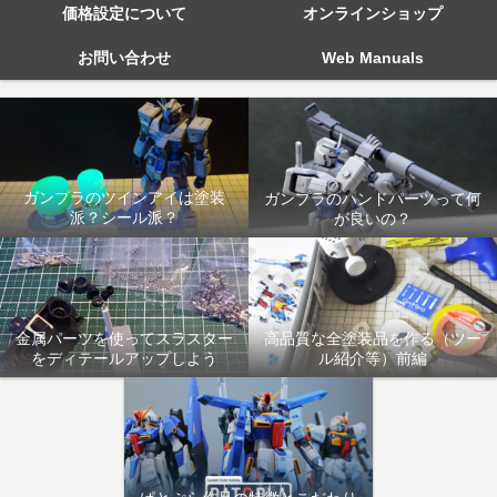
価格設定について
オンラインショップ
お問い合わせ
Web Manuals
ガンプラのツインアイは塗装
ガンプラのハンドパーツって何
派？シール派？
が良いの？
金属パーツを使ってスラスター
高品質な全塗装品を作る（ツー
をディテールアップしよう
ル紹介等）前編