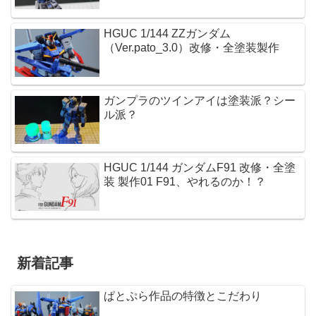
HGUC 1/144 ZZガンダム
（Ver.pato_3.0）改修・全塗装製作
ガンプラのツインアイは塗装派？シー
ル派？
HGUC 1/144 ガンダムF91 改修・全塗
装 製作01 F91、やれるのか！？
新着記事
ぱとぷら作品の特徴とこだわり