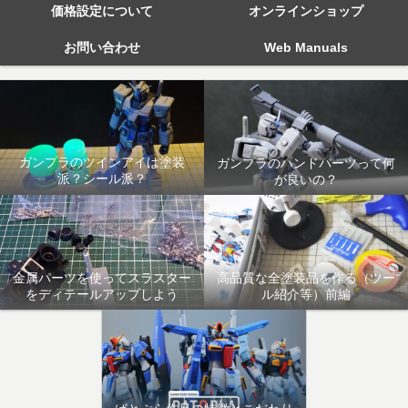
価格設定について
オンラインショップ
お問い合わせ
Web Manuals
ガンプラのツインアイは塗装
ガンプラのハンドパーツって何
派？シール派？
が良いの？
金属パーツを使ってスラスター
高品質な全塗装品を作る（ツー
をディテールアップしよう
ル紹介等）前編