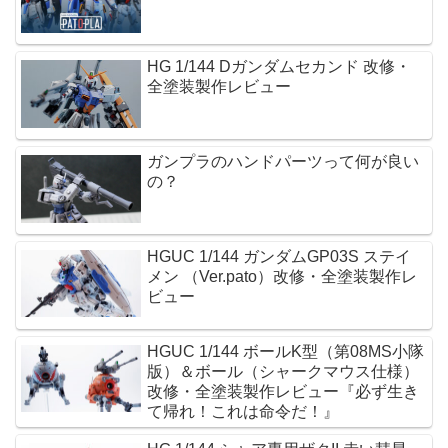
HG 1/144 Dガンダムセカンド 改修・
全塗装製作レビュー
ガンプラのハンドパーツって何が良い
の？
HGUC 1/144 ガンダムGP03S ステイ
メン （Ver.pato）改修・全塗装製作レ
ビュー
HGUC 1/144 ボールK型（第08MS小隊
版）＆ボール（シャークマウス仕様）
改修・全塗装製作レビュー『必ず生き
て帰れ！これは命令だ！』