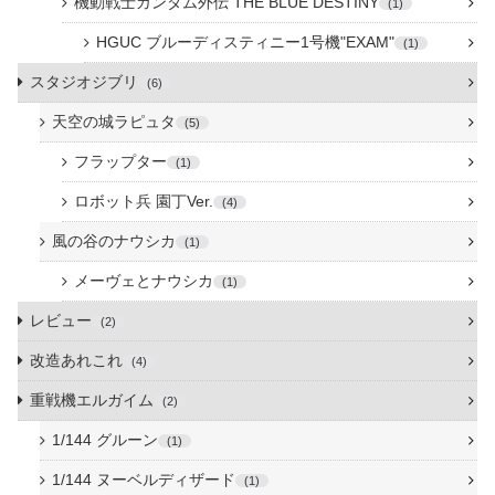
機動戦士ガンダム外伝 THE BLUE DESTINY
1
HGUC ブルーディスティニー1号機"EXAM"
1
スタジオジブリ
6
天空の城ラピュタ
5
フラップター
1
ロボット兵 園丁Ver.
4
風の谷のナウシカ
1
メーヴェとナウシカ
1
レビュー
2
改造あれこれ
4
重戦機エルガイム
2
1/144 グルーン
1
1/144 ヌーベルディザード
1