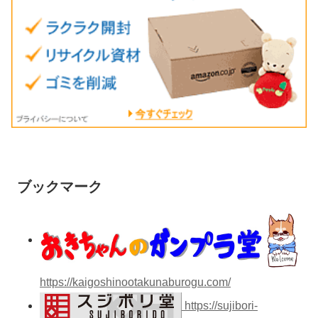
ブックマーク
https://kaigoshinootakunaburogu.com/
https://sujibori-