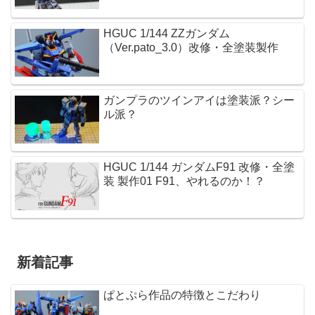
HGUC 1/144 ZZガンダム
（Ver.pato_3.0）改修・全塗装製作
ガンプラのツインアイは塗装派？シー
ル派？
HGUC 1/144 ガンダムF91 改修・全塗
装 製作01 F91、やれるのか！？
新着記事
ぱとぷら作品の特徴とこだわり