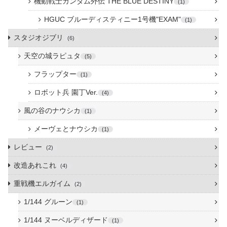
機動戦士ガンダム外伝 THE BLUE DESTINY
1
HGUC ブルーディスティニー1号機"EXAM"
1
スタジオジブリ
6
天空の城ラピュタ
5
フラップター
1
ロボット兵 園丁Ver.
4
風の谷のナウシカ
1
メーヴェとナウシカ
1
レビュー
2
改造あれこれ
4
重戦機エルガイム
2
1/144 グルーン
1
1/144 ヌーベルディザード
1