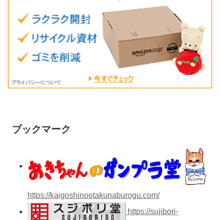
ブックマーク
https://kaigoshinootakunaburogu.com/
https://sujibori-