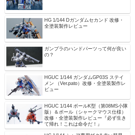
HG 1/144 Dガンダムセカンド 改修・
全塗装製作レビュー
ガンプラのハンドパーツって何が良い
の？
HGUC 1/144 ガンダムGP03S ステイ
メン （Ver.pato）改修・全塗装製作レ
ビュー
HGUC 1/144 ボールK型（第08MS小隊
版）＆ボール（シャークマウス仕様）
改修・全塗装製作レビュー『必ず生き
て帰れ！これは命令だ！』