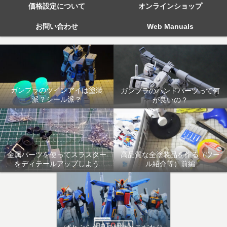
価格設定について
オンラインショップ
お問い合わせ
Web Manuals
ガンプラのツインアイは塗装
ガンプラのハンドパーツって何
派？シール派？
が良いの？
金属パーツを使ってスラスター
高品質な全塗装品を作る（ツー
をディテールアップしよう
ル紹介等）前編