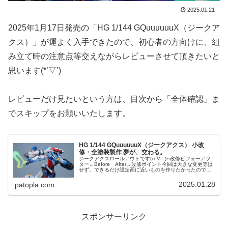
2025.01.21
2025年1月17日発売の「HG 1/144 GQuuuuuuX（ジークア
クス）」が運よく入手できたので、初心者の方向けに、組
み立て時の注意点等交えながらレビューさせて頂きたいと
思います(*’▽’)
レビューだけ見たいという方は、目次から「全体確認」ま
でスキップをお願いいたします。
HG 1/144 GQuuuuuuX（ジークアクス） 小改
修・全塗装製作 夢が、交わる。
ジークアクスロールアウトです(∩´∀｀)∩改修ビフォーアフ
ター←Before After→改修ポイント今回は大きな変更等は
せず、できるだけ設定画に近いものを作りたかったのです
が、塗分けが思いのほかキツかったです(白目形状が複雑か
つサイズも小...
2025.01.28
patopla.com
スポンサーリンク