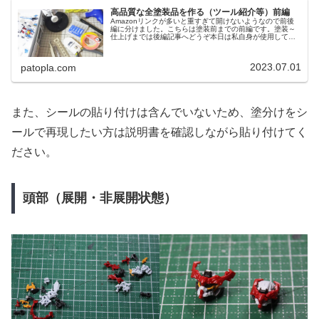
高品質な全塗装品を作る（ツール紹介等）前編
Amazonリンクが多いと重すぎて開けないようなので前後
編に分けました。こちらは塗装前までの前編です。塗装～
仕上げまでは後編記事へどうぞ本日は私自身が使用してい
る製作ツールや使用頻度の高いツールについてご紹介した
いと思います。私のように腕は...
2023.07.01
patopla.com
また、シールの貼り付けは含んでいないため、塗分けをシ
ールで再現したい方は説明書を確認しながら貼り付けてく
ださい。
頭部（展開・非展開状態）