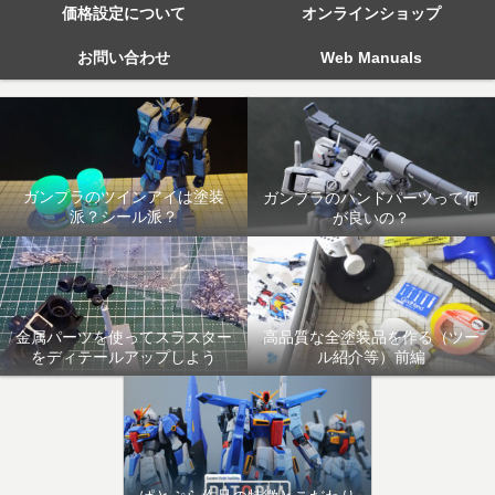
価格設定について
オンラインショップ
お問い合わせ
Web Manuals
ガンプラのツインアイは塗装
ガンプラのハンドパーツって何
派？シール派？
が良いの？
金属パーツを使ってスラスター
高品質な全塗装品を作る（ツー
をディテールアップしよう
ル紹介等）前編