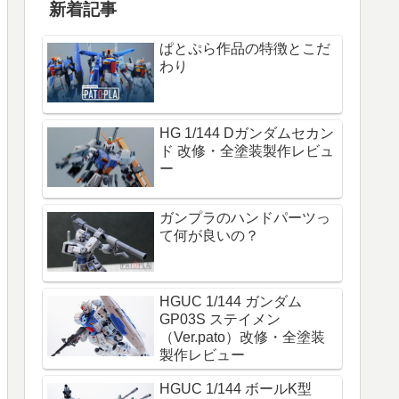
新着記事
ぱとぷら作品の特徴とこだ
わり
HG 1/144 Dガンダムセカン
ド 改修・全塗装製作レビュ
ー
ガンプラのハンドパーツっ
て何が良いの？
HGUC 1/144 ガンダム
GP03S ステイメン
（Ver.pato）改修・全塗装
製作レビュー
HGUC 1/144 ボールK型