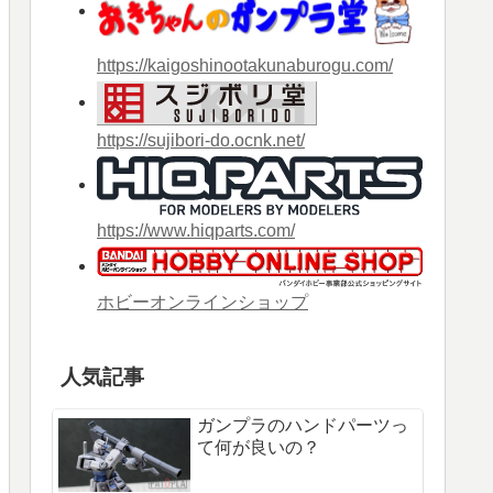
https://kaigoshinootakunaburogu.com/
https://sujibori-do.ocnk.net/
https://www.hiqparts.com/
ホビーオンラインショップ
人気記事
ガンプラのハンドパーツっ
て何が良いの？