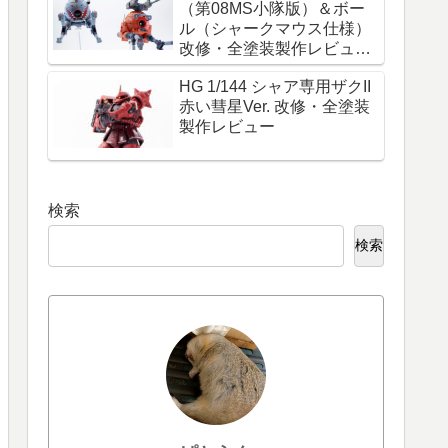
（第08MS小隊版）＆ボー
ル（シャークマウス仕様）
改修・全塗装製作レビュー
『必ず生きて帰れ！これは
HG 1/144 シャア専用ザクII
命令だ！』
赤い彗星Ver. 改修・全塗装
製作レビュー
検索
検索