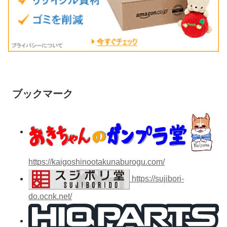
ブックマーク
https://kaigoshinootakunaburogu.com/
https://sujibori-
do.ocnk.net/