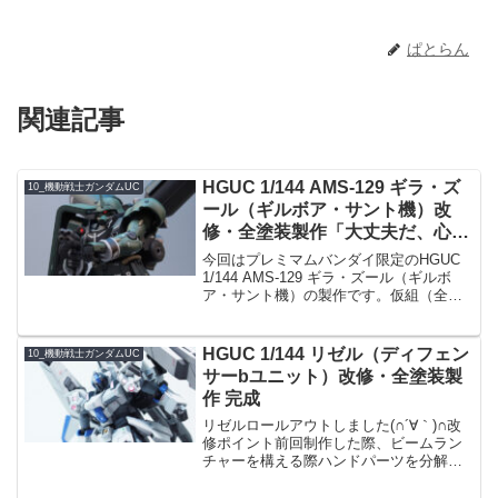
ぱとらん
関連記事
HGUC 1/144 AMS-129 ギラ・ズ
10_機動戦士ガンダムUC
ール（ギルボア・サント機）改
修・全塗装製作「大丈夫だ、心配
ない。母ちゃん達を頼むぞ。」
今回はプレミマムバンダイ限定のHGUC
1/144 AMS-129 ギラ・ズール（ギルボ
ア・サント機）の製作です。仮組（全体
確認）ギルボアさん仕様のギラズールは
初製作です(*´ω｀)本体のほうはノーマル
版のギラズールですが、バックパックや
HGUC 1/144 リゼル（ディフェン
10_機動戦士ガンダムUC
武...
サーbユニット）改修・全塗装製
作 完成
リゼルロールアウトしました(∩´∀｀)∩改
修ポイント前回制作した際、ビームラン
チャーを構える際ハンドパーツを分解し
なくてはいけなかった点が少し煩わしか
ったので、分解せずにそのままグリップ