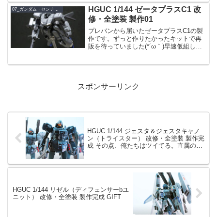
ン・ウルフの内容を踏襲しています。前
HGUC 1/144 ゼータプラスC1 改
07_ガンダム・センチネル
回からの変更点とし...
修・全塗装 製作01
プレバンから届いたゼータプラスC1の製
作です。ずっと作りたかったキットで再
販を待っていました(*´ω｀)早速仮組して
全体チェックです+（0ﾟ・∀・）仮組MS
形態あぁ…カッコ良い(＊´Д｀)自分の肉眼
で見るのと、こうして画像に撮って見る
のとで...
スポンサーリンク
HGUC 1/144 ジェスタ＆ジェスタキャノ
ン（トライスター） 改修・全塗装 製作完
成 その点、俺たちはツイてる。直属の上
司にだけは恵まれたからな。
HGUC 1/144 リゼル（ディフェンサーbユ
ニット） 改修・全塗装 製作完成 GIFT