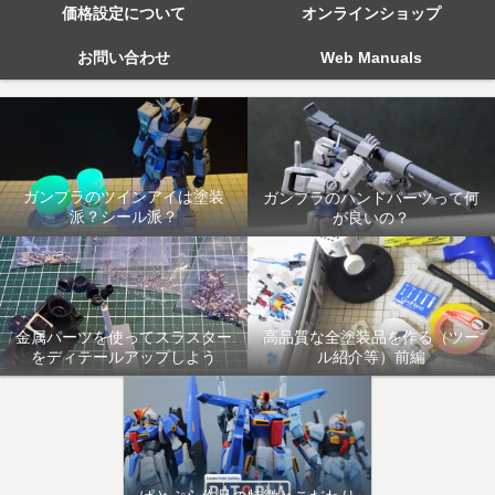
価格設定について
オンラインショップ
お問い合わせ
Web Manuals
ガンプラのツインアイは塗装
ガンプラのハンドパーツって何
派？シール派？
が良いの？
金属パーツを使ってスラスター
高品質な全塗装品を作る（ツー
をディテールアップしよう
ル紹介等）前編