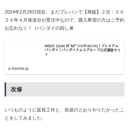
2024年2月28日現在、まだプレバンで【再販】２次：２０
２４年４月発送分が受注中なので、購入希望の方はご予約
お忘れなく！（バンダイの回し者
HGUC 1/144 ﾘｾﾞﾙ(ﾃﾞｨﾌｪﾝｻｰbﾕﾆｯﾄ)｜プレミアム
バンダイ｜バンダイナムコグループ公式通販サイ
ト
p-bandai.jp
改修
いつものように延長工作と、前述のとおりやりたかったこ
とをしてみました。