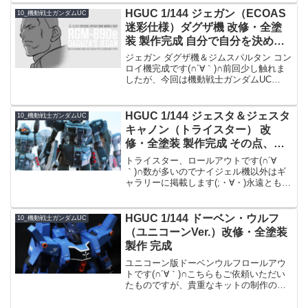
を握れるようにしています。ピンの破損
HGUC 1/144 ジェガン（ECOAS
10_機動戦士ガンダムUC
がこわいんですよね...
迷彩仕様）ダグザ機 改修・全塗
装 製作完成 自分で自分を決めら
れるたった一つの部品だ。無くす
ジェガン ダグザ機＆ジムスパルタン コン
なよ。
ロイ機完成です(∩´∀｀)∩前回少し触れま
したが、今回は機動戦士ガンダムUC
ECOAS仕様として、ダグザ中佐とコンロ
イ少佐機体として作成しました。2人とも
個人的に大好きないぶし銀なので作って
HGUC 1/144 ジェスタ＆ジェスタ
10_機動戦士ガンダムUC
いるとき...
キャノン（トライスター） 改
修・全塗装 製作完成 その点、俺
たちはツイてる。直属の上司にだ
トライスター、ロールアウトです(∩´∀
けは恵まれたからな。
｀)∩数が多いのでナイジェル機以外はギ
ャラリーに掲載します(;・∀・)永遠とも思
えた表面処理……無事完成してほっとし
ました。改修ビフォーアフター
←Before After→改修ポイントもともと
HGUC 1/144 ドーベン・ウルフ
10_機動戦士ガンダムUC
デザインが...
（ユニコーンVer.）改修・全塗装
製作 完成
ユニコーン版ドーベンウルフロールアウ
トです(∩´∀｀)∩こちらもご依頼いただい
たものですが、貴重なキットの制作のご
機会を頂きありがとうございます…！改
修ポイント改修内容はほぼZZ版ドーベ