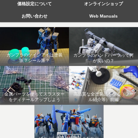
価格設定について
オンラインショップ
お問い合わせ
Web Manuals
ガンプラのツインアイは塗装
ガンプラのハンドパーツって何
派？シール派？
が良いの？
金属パーツを使ってスラスター
高品質な全塗装品を作る（ツー
をディテールアップしよう
ル紹介等）前編