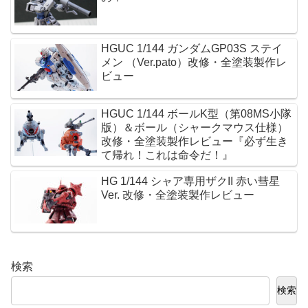
HGUC 1/144 ガンダムGP03S ステイ
メン （Ver.pato）改修・全塗装製作レ
ビュー
HGUC 1/144 ボールK型（第08MS小隊
版）＆ボール（シャークマウス仕様）
改修・全塗装製作レビュー『必ず生き
て帰れ！これは命令だ！』
HG 1/144 シャア専用ザクII 赤い彗星
Ver. 改修・全塗装製作レビュー
検索
検索