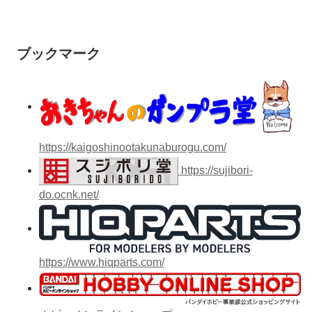
ブックマーク
https://kaigoshinootakunaburogu.com/
https://sujibori-
do.ocnk.net/
https://www.hiqparts.com/