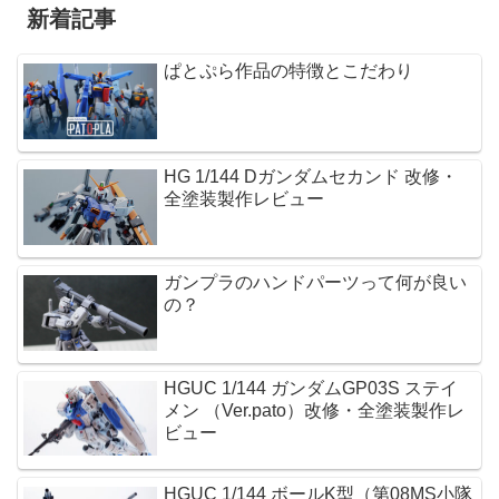
新着記事
ぱとぷら作品の特徴とこだわり
HG 1/144 Dガンダムセカンド 改修・
全塗装製作レビュー
ガンプラのハンドパーツって何が良い
の？
HGUC 1/144 ガンダムGP03S ステイ
メン （Ver.pato）改修・全塗装製作レ
ビュー
HGUC 1/144 ボールK型（第08MS小隊