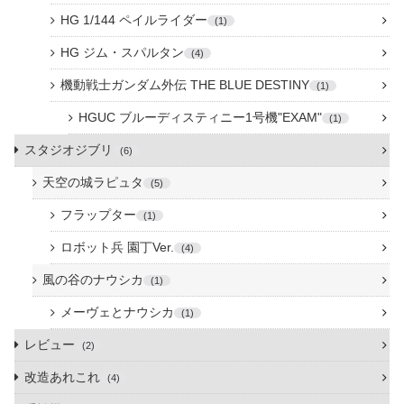
HG 1/144 ペイルライダー
1
HG ジム・スパルタン
4
機動戦士ガンダム外伝 THE BLUE DESTINY
1
HGUC ブルーディスティニー1号機"EXAM"
1
スタジオジブリ
6
天空の城ラピュタ
5
フラップター
1
ロボット兵 園丁Ver.
4
風の谷のナウシカ
1
メーヴェとナウシカ
1
レビュー
2
改造あれこれ
4