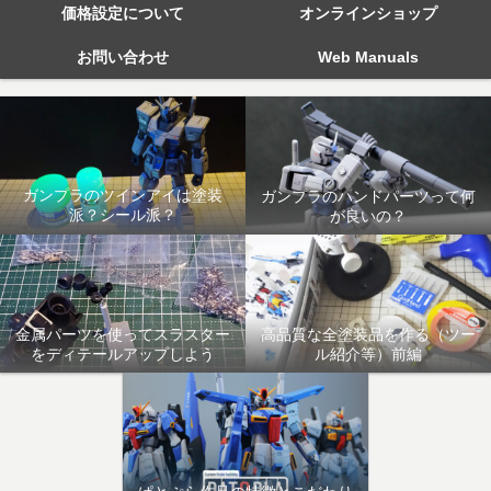
価格設定について
オンラインショップ
お問い合わせ
Web Manuals
ガンプラのツインアイは塗装
ガンプラのハンドパーツって何
派？シール派？
が良いの？
金属パーツを使ってスラスター
高品質な全塗装品を作る（ツー
をディテールアップしよう
ル紹介等）前編